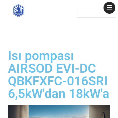
ana sayfa
Referanslar
Hizmetler
Isı pompası
Nesne
Temas etmek
AIRSOD EVI-DC
güneş enerjisi
QBKFXFC-016SRI
santralleri
6,5kW'dan 18kW'a