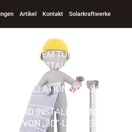
ungen
Artikel
Kontakt
Solarkraftwerke
EN NACH DEM TURNKEY-SYSTEM
AGE UND INSTALLATION
SOLARK
ND INSTALLATION VON SOLARK
AGE UND INSTALLATION
ELEKTR
ATION VON „3D“-LED-WERBUNG