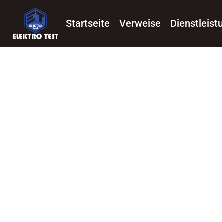
Startseite
Verweise
Dienstleist
WIR BIETEN DIENSTLEISTUNG
1. KAUF VON GERÄTEN, MONT
STROMPRODUKTION
2. KAUF VON AUSRÜSTUNG U
UND HEIZUNG
3. KAUF VON GERÄTEN, MONT
4. ERSTELLUNG UND INSTALL