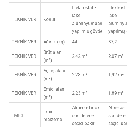
Elektrostatik
Elektrost
lake
lake
TEKNİK VERİ
Konut
alüminyumdan
alüminy
yapılmış gövde
yapılmış
TEKNİK VERİ
Ağırlık (kg)
44
37,2
Brüt alan
TEKNİK VERİ
2,42 m²
2,07 m²
(m²)
Açılış alanı
TEKNİK VERİ
2,23 m²
1,92 m²
(m²)
Emici alan
TEKNİK VERİ
2,23 m²
1,89 m²
(m²)
Almeco-Tinox
Almeco-T
Emici
EMİCİ
son derece
son dere
malzeme
seçici bakır
seçici bak