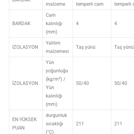
malzeme
temperli cam
temperli
Cam
BARDAK
kalınlığı
4
4
(mm)
Yalıtım
İZOLASYON
Taş yünü
Taş yünü
malzemesi
Yün
yoğunluğu
(kg/m³) /
İZOLASYON
50/40
50/40
Yün
kalınlığı
(mm)
durgunluk
EN YÜKSEK
sıcaklığı
211
211
PUAN
(°C)