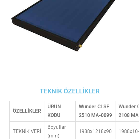
TEKNİK ÖZELLİKLER
ÜRÜN
Wunder CLSF
Wunder 
ÖZELLİKLER
KODU
2510 MA-0099
2108 MA
Boyutlar
TEKNİK VERİ
1988x1218x90
1988x10
(mm)