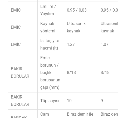
Emilim /
EMİCİ
0,95 / 0,03
0,95 / 0,
Yayılım
Kaynak
Ultrasonik
Ultrasoni
EMİCİ
yöntemi
kaynak
kaynak
Isı taşıyıcı
EMİCİ
1,27
1,07
hacmi (lt)
Emici
borunun /
BAKIR
başlık
8/18
8/18
BORULAR
borusunun
çapı (mm)
BAKIR
Tüp sayısı
10
9
BORULAR
Cam
Biraz demir ile
Biraz dem
BARDAK