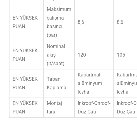
Maksimum
EN YÜKSEK
çalışma
8,6
8,6
PUAN
basıncı
(bar)
Nominal
EN YÜKSEK
akış
120
105
PUAN
(lt/saat)
Kabartmalı
Kabartma
EN YÜKSEK
Taban
alüminyum
alüminy
PUAN
Kaplama
levha
levha
EN YÜKSEK
Montaj
Inkroof-Onroof-
Inkroof-O
PUAN
türü
Düz Çatı
Düz Çatı