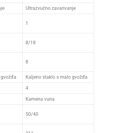
nje
Ultrazvučno zavarivanje
1
8/18
8
o gvožđa
Kaljeno staklo s malo gvožđa
4
Kamena vuna
50/40