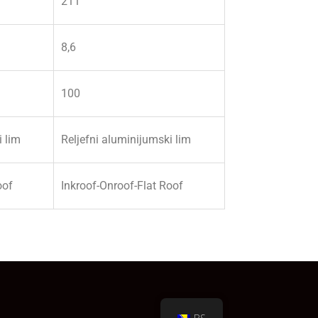
211
8,6
100
i lim
Reljefni aluminijumski lim
oof
Inkroof-Onroof-Flat Roof