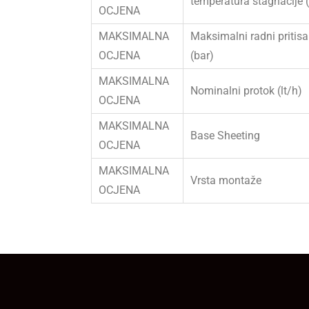
temperatura stagnacije 
OCJENA
MAKSIMALNA
Maksimalni radni pritisa
OCJENA
(bar)
MAKSIMALNA
Nominalni protok (lt/h)
OCJENA
MAKSIMALNA
Base Sheeting
OCJENA
MAKSIMALNA
Vrsta montaže
OCJENA