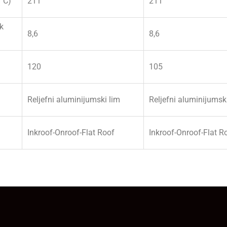
(°C)
211
211
k
8,6
8,6
120
105
Reljefni aluminijumski lim
Reljefni aluminijumsk
Inkroof-Onroof-Flat Roof
Inkroof-Onroof-Flat R