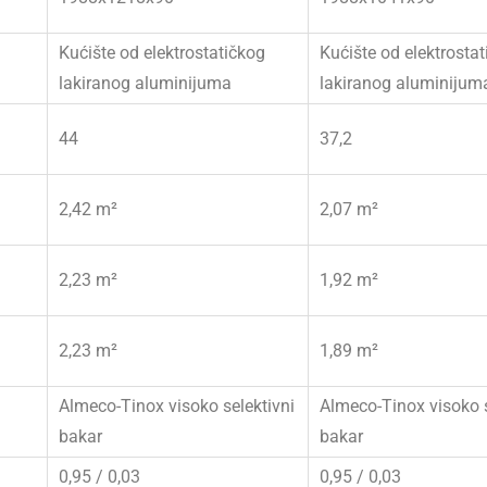
Kućište od elektrostatičkog
Kućište od elektrosta
lakiranog aluminijuma
lakiranog aluminijum
44
37,2
2,42 m²
2,07 m²
2,23 m²
1,92 m²
2,23 m²
1,89 m²
Almeco-Tinox visoko selektivni
Almeco-Tinox visoko s
bakar
bakar
0,95 / 0,03
0,95 / 0,03