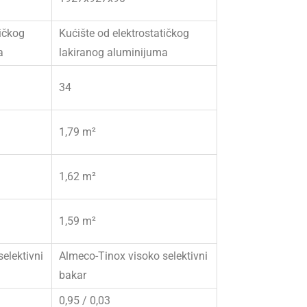
tičkog
Kućište od elektrostatičkog
a
lakiranog aluminijuma
34
1,79 m²
1,62 m²
1,59 m²
elektivni
Almeco-Tinox visoko selektivni
bakar
0,95 / 0,03