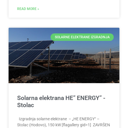
READ MORE »
SOLARNE ELEKTRANE IZGRADNJA
Solarna elektrana HE” ENERGY” -
Stolac
Izgradnja solarne elektrane – „HE ENERGY“ –
Stolac (Hodovo), 150 kW [flagallery gid=1] ZAVRŠEN