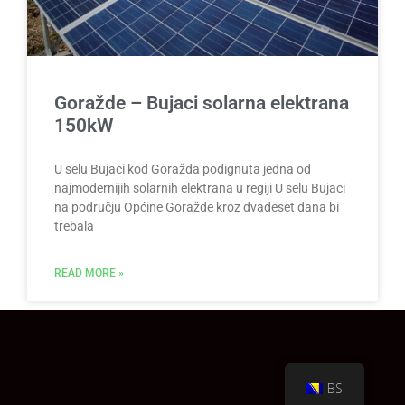
Goražde – Bujaci solarna elektrana
150kW
U selu Bujaci kod Goražda podignuta jedna od
najmodernijih solarnih elektrana u regiji U selu Bujaci
na području Općine Goražde kroz dvadeset dana bi
trebala
READ MORE »
BS