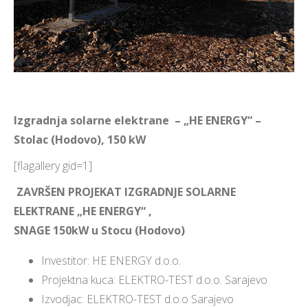
Izgradnja solarne elektrane – „HE ENERGY“ –
Stolac (Hodovo), 150 kW
[flagallery gid=1]
ZAVRŠEN PROJEKAT IZGRADNJE SOLARNE
ELEKTRANE „HE ENERGY“ ,
SNAGE 150kW u Stocu (Hodovo)
Investitor: HE ENERGY
d.o.o.
Projektna kuca: ELEKTRO-TEST d.o.o. Sarajevo
Izvodjac: ELEKTRO-TEST d.o.o Sarajevo