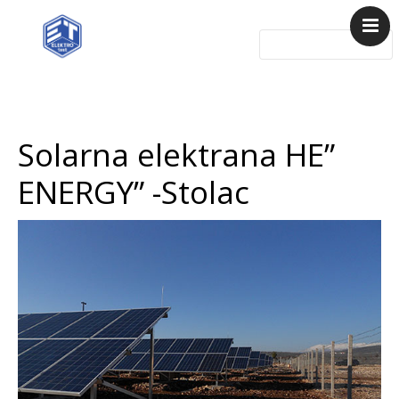
Početna
Referense
Solarna elektrana HE”
Usluge
Artikli
ENERGY” -Stolac
Kontakt
Solarne elektrane