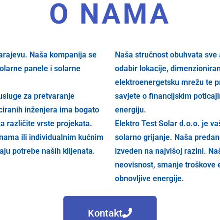
O NAMA
Sarajevu. Naša kompanija se
Naša stručnost obuhvata sve a
solarne panele i solarne
odabir lokacije, dimenzioniranj
elektroenergetsku mrežu te p
usluge za pretvaranje
savjete o financijskim potica
iciranih inženjera ima bogato
energiju.
a različite vrste projekata.
Elektro Test Solar d.o.o. je v
anama ili individualnim kućnim
solarno grijanje. Naša predano
ju potrebe naših klijenata.
izveden na najvišoj razini. Na
neovisnost, smanje troškove en
obnovljive energije.
Kontakt