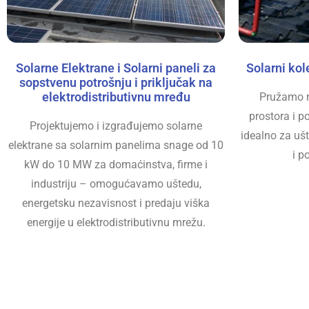
Solarne Elektrane i Solarni paneli za
Solarni kole
sopstvenu potrošnju i priključak na
elektrodistributivnu mređu
Pružamo rj
prostora i 
Projektujemo i izgrađujemo solarne
idealno za uš
elektrane sa solarnim panelima snage od 10
i p
kW do 10 MW za domaćinstva, firme i
industriju – omogućavamo uštedu,
energetsku nezavisnost i predaju viška
energije u elektrodistributivnu mrežu.