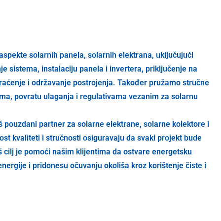
spekte solarnih panela, solarnih elektrana, uključujući
e sistema, instalaciju panela i invertera, priključenje na
raćenje i održavanje postrojenja. Također pružamo stručne
jima, povratu ulaganja i regulativama vezanim za solarnu
aš pouzdani partner za solarne elektrane, solarne kolektore i
st kvaliteti i stručnosti osiguravaju da svaki projekt bude
š cilj je pomoći našim klijentima da ostvare energetsku
ergije i pridonesu očuvanju okoliša kroz korištenje čiste i