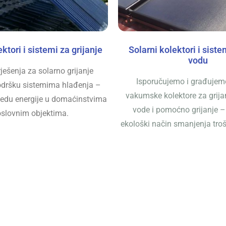
ktori i sistemi za grijanje
Solarni kolektori i siste
vodu
ešenja za solarno grijanje
Isporučujemo i građujemo
podršku sistemima hlađenja –
vakumske kolektore za grija
tedu energije u domaćinstvima
vode i pomoćno grijanje –
oslovnim objektima.
ekološki način smanjenja troš