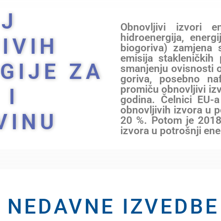
J
Obnovljivi izvori en
hidroenergija, energ
IVIH
biogoriva) zamjena 
emisija stakleničkih 
GIJE ZA
smanjenju ovisnosti o
goriva, posebno na
promiču obnovljivi izv
 I
godina. Čelnici EU-a
obnovljivih izvora u 
VINU
20 %. Potom je 2018.
izvora u potrošnji ene
NEDAVNE IZVEDBE