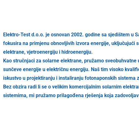
Elektro-Test d.o.o. je osnovan 2002. godine sa sjedištem u 
fokusira na primjenu obnovljivih izvora energije, uključujući 
elektrane, vjetroenergiju i hidroenergiju.
Kao stručnjaci za solarne elektrane, pružamo sveobuhvatne 
sunčeve energije u električnu energiju. Naš tim visoko kvalif
iskustvo u projektiranju i instaliranju fotonaponskih sistema z
Bez obzira radi li se o velikim komercijalnim solarnim elektr
sistemima, mi pružamo prilagođena rješenja koja zadovoljava